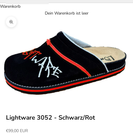
Warenkorb
Dein Warenkorb ist leer
Bild vergrößern
Lightware 3052 - Schwarz/Rot
Angebot
€99,00 EUR