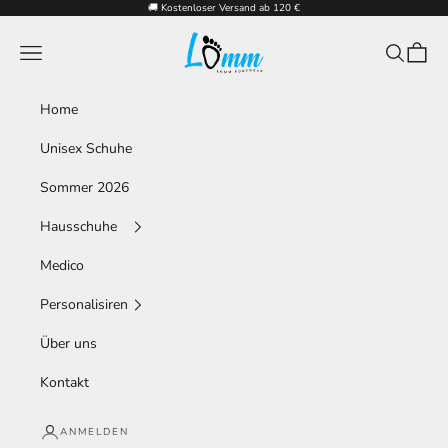
Zum Inhalt springen
🚚 Kostenloser Versand ab 120 €
LOMM SHOES
Menü
Suchen
Waren
Home
Unisex Schuhe
Sommer 2026
Hausschuhe
Medico
Personalisiren
Über uns
Kontakt
ANMELDEN