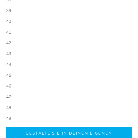
39
40
41
42
43
44
45
46
47
48
49
GESTALTE SIE IN DEINEN EIGENEN